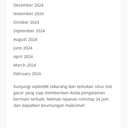
December 2024
November 2024
October 2024
September 2024
August 2024
June 2024
April 2024
March 2024
February 2024
Kunjungi vipbet88 sekarang dan temukan
situs slot
gacor
yang siap memberikan Anda pengalaman
bermain terbaik. Nikmati layanan nonstop 24 jam
dan dapatkan keuntungan maksimal!