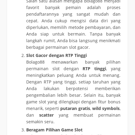
Salah satu alasan mengapa Bolago88 menjadi
favorit banyak pemain adalah proses
pendaftarannya yang sangat mudah dan
cepat. Anda cukup mengisi data diri yang
diperlukan, memilih metode pembayaran, dan
Anda siap untuk bermain. Tanpa banyak
langkah rumit, Anda bisa langsung menikmati
berbagai permainan slot gacor.
Slot Gacor dengan RTP Tinggi
Bolago88 menawarkan banyak pilihan
permainan slot dengan
RTP tinggi
, yang
meningkatkan peluang Anda untuk menang.
Dengan RTP yang tinggi, setiap taruhan yang
Anda lakukan berpotensi memberikan
pengembalian lebih besar. Selain itu, banyak
game slot yang dilengkapi dengan fitur bonus
menarik, seperti
putaran gratis
,
wild symbols
,
dan
scatter
yang membuat permainan
semakin seru.
Beragam Pilihan Game Slot