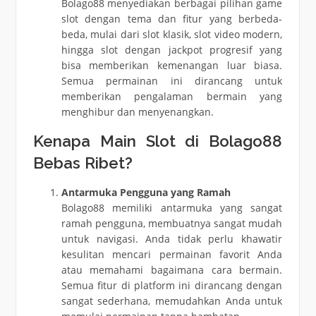
Bolago88 menyediakan berbagai pilihan game
slot dengan tema dan fitur yang berbeda-
beda, mulai dari slot klasik, slot video modern,
hingga slot dengan jackpot progresif yang
bisa memberikan kemenangan luar biasa.
Semua permainan ini dirancang untuk
memberikan pengalaman bermain yang
menghibur dan menyenangkan.
Kenapa Main Slot di Bolago88
Bebas Ribet?
Antarmuka Pengguna yang Ramah
Bolago88 memiliki antarmuka yang sangat
ramah pengguna, membuatnya sangat mudah
untuk navigasi. Anda tidak perlu khawatir
kesulitan mencari permainan favorit Anda
atau memahami bagaimana cara bermain.
Semua fitur di platform ini dirancang dengan
sangat sederhana, memudahkan Anda untuk