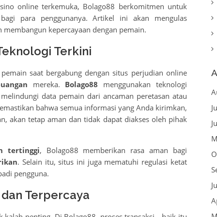
kasino online terkemuka, Bolago88 berkomitmen untuk
bagi para penggunanya. Artikel ini akan mengulas
 membangun kepercayaan dengan pemain.
knologi Terkini
A
 pemain saat bergabung dengan situs perjudian online
euangan
mereka.
Bolago88
menggunakan teknologi
A
melindungi data pemain dari ancaman peretasan atau
 memastikan bahwa semua informasi yang Anda kirimkan,
J
n, akan tetap aman dan tidak dapat diakses oleh pihak
J
M
 tertinggi
, Bolago88 memberikan rasa aman bagi
O
rikan
. Selain itu, situs ini juga mematuhi regulasi ketat
S
badi pengguna.
J
 dan Terpercaya
A
M
k kalah penting. Di Bolago88, proses transaksi—baik itu