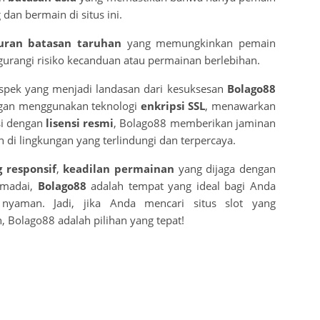
an bermain di situs ini.
uran batasan taruhan
yang memungkinkan pemain
rangi risiko kecanduan atau permainan berlebihan.
spek yang menjadi landasan dari kesuksesan
Bolago88
engan menggunakan teknologi
enkripsi SSL
, menawarkan
si dengan
lisensi resmi
, Bolago88 memberikan jaminan
di lingkungan yang terlindungi dan terpercaya.
 responsif
,
keadilan permainan
yang dijaga dengan
madai,
Bolago88
adalah tempat yang ideal bagi Anda
yaman. Jadi, jika Anda mencari situs slot yang
Bolago88 adalah pilihan yang tepat!