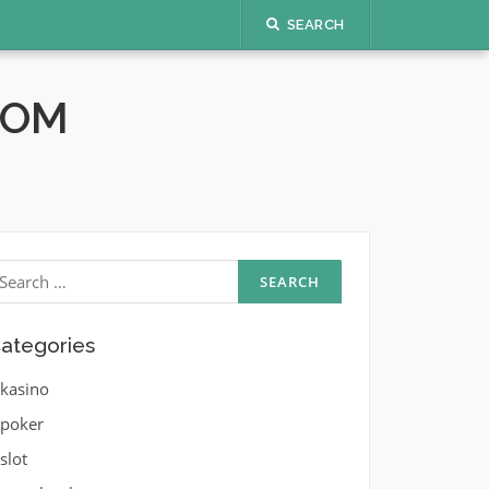
SEARCH
COM
earch
r:
ategories
kasino
poker
slot