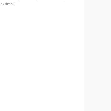
aksimal!