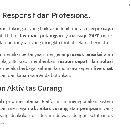
m
Responsif dan Profesional
kan dukungan yang baik akan lebih merasa
terpercaya
liki tim
layanan pelanggan
yang
siap 24/7
untuk
au pertanyaan yang mungkin timbul selama bermain.
u memiliki pertanyaan mengenai
proses transaksi
atau
 Bolago88 siap memberikan
respon cepat
dan
solusi
 melalui berbagai saluran komunikasi seperti
live chat
antuan kapan saja Anda butuhkan.
 Aktivitas Curang
h prioritas utama. Platform ini menggunakan sistem
 dan mencegah
aktivitas curang
atau
penipuan
yang
ng dilakukan di situs ini diawasi dengan ketat untuk
a.