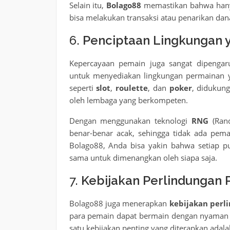
Selain itu,
Bolago88
memastikan bahwa hany
bisa melakukan transaksi atau penarikan da
6.
Penciptaan Lingkungan y
Kepercayaan pemain juga sangat dipenga
untuk menyediakan lingkungan permainan y
seperti
slot
,
roulette
, dan
poker
, didukung
oleh lembaga yang berkompeten.
Dengan menggunakan teknologi
RNG
(Rand
benar-benar acak, sehingga tidak ada pem
Bolago88, Anda bisa yakin bahwa setiap pu
sama untuk dimenangkan oleh siapa saja.
7.
Kebijakan Perlindungan 
Bolago88 juga menerapkan
kebijakan perl
para pemain dapat bermain dengan nyaman ta
satu kebijakan penting yang diterapkan adal