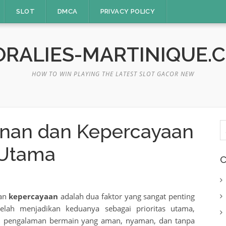
SLOT
DMCA
PRIVACY POLICY
ORALIES-MARTINIQUE.
HOW TO WIN PLAYING THE LATEST SLOT GACOR NEW
S
nan dan Kepercayaan
fo
 Utama
C
an
kepercayaan
adalah dua faktor yang sangat penting
elah menjadikan keduanya sebagai prioritas utama,
i pengalaman bermain yang aman, nyaman, dan tanpa