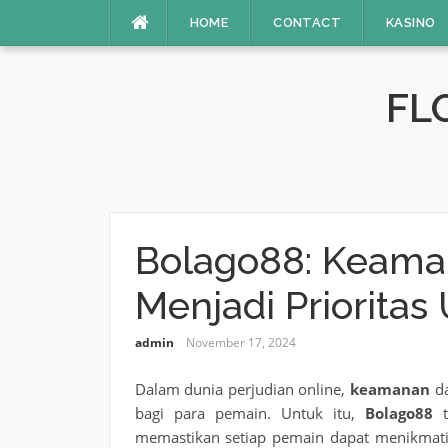
Skip
HOME
CONTACT
KASINO
to
content
FL
Bolago88: Keama
Menjadi Prioritas
admin
November 17, 2024
Dalam dunia perjudian online,
keamanan
d
bagi para pemain. Untuk itu,
Bolago88
t
memastikan setiap pemain dapat menikmat