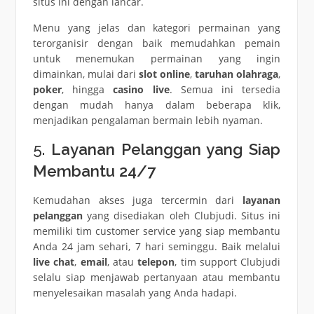
situs ini dengan lancar.
Menu yang jelas dan kategori permainan yang
terorganisir dengan baik memudahkan pemain
untuk menemukan permainan yang ingin
dimainkan, mulai dari
slot online
,
taruhan olahraga
,
poker
, hingga
casino live
. Semua ini tersedia
dengan mudah hanya dalam beberapa klik,
menjadikan pengalaman bermain lebih nyaman.
5.
Layanan Pelanggan yang Siap
Membantu 24/7
Kemudahan akses juga tercermin dari
layanan
pelanggan
yang disediakan oleh Clubjudi. Situs ini
memiliki tim customer service yang siap membantu
Anda 24 jam sehari, 7 hari seminggu. Baik melalui
live chat
,
email
, atau
telepon
, tim support Clubjudi
selalu siap menjawab pertanyaan atau membantu
menyelesaikan masalah yang Anda hadapi.