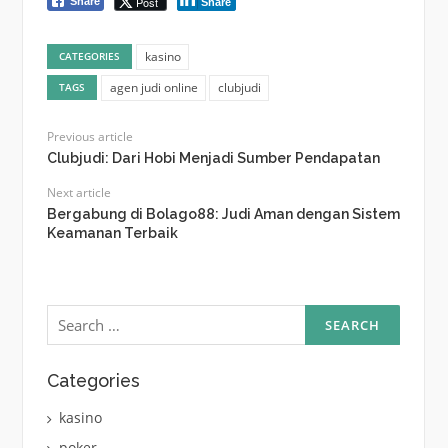
Post
Share
Share
kasino
CATEGORIES
agen judi online
clubjudi
TAGS
Previous article
Clubjudi: Dari Hobi Menjadi Sumber Pendapatan
Next article
Bergabung di Bolago88: Judi Aman dengan Sistem
Keamanan Terbaik
Search
for:
Categories
kasino
poker