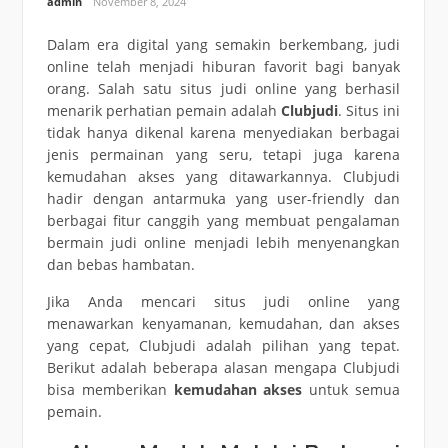
admin
November 8, 2024
Dalam era digital yang semakin berkembang, judi
online telah menjadi hiburan favorit bagi banyak
orang. Salah satu situs judi online yang berhasil
menarik perhatian pemain adalah
Clubjudi
. Situs ini
tidak hanya dikenal karena menyediakan berbagai
jenis permainan yang seru, tetapi juga karena
kemudahan akses yang ditawarkannya. Clubjudi
hadir dengan antarmuka yang user-friendly dan
berbagai fitur canggih yang membuat pengalaman
bermain judi online menjadi lebih menyenangkan
dan bebas hambatan.
Jika Anda mencari situs judi online yang
menawarkan kenyamanan, kemudahan, dan akses
yang cepat, Clubjudi adalah pilihan yang tepat.
Berikut adalah beberapa alasan mengapa Clubjudi
bisa memberikan
kemudahan akses
untuk semua
pemain.