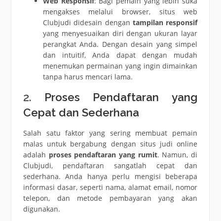
Web Responsif
: Bagi pemain yang lebih suka
mengakses melalui browser, situs web
Clubjudi didesain dengan
tampilan responsif
yang menyesuaikan diri dengan ukuran layar
perangkat Anda. Dengan desain yang simpel
dan intuitif, Anda dapat dengan mudah
menemukan permainan yang ingin dimainkan
tanpa harus mencari lama.
2.
Proses Pendaftaran yang
Cepat dan Sederhana
Salah satu faktor yang sering membuat pemain
malas untuk bergabung dengan situs judi online
adalah
proses pendaftaran yang rumit
. Namun, di
Clubjudi, pendaftaran sangatlah cepat dan
sederhana. Anda hanya perlu mengisi beberapa
informasi dasar, seperti nama, alamat email, nomor
telepon, dan metode pembayaran yang akan
digunakan.