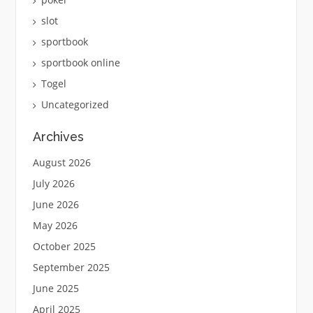
slot
sportbook
sportbook online
Togel
Uncategorized
Archives
August 2026
July 2026
June 2026
May 2026
October 2025
September 2025
June 2025
April 2025