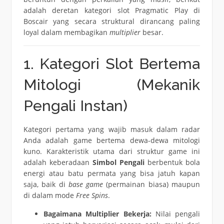
adalah deretan kategori slot Pragmatic Play di
Boscair yang secara struktural dirancang paling
loyal dalam membagikan
multiplier
besar.
1. Kategori Slot Bertema
Mitologi (Mekanik
Pengali Instan)
Kategori pertama yang wajib masuk dalam radar
Anda adalah game bertema dewa-dewa mitologi
kuno. Karakteristik utama dari struktur game ini
adalah keberadaan
Simbol Pengali
berbentuk bola
energi atau batu permata yang bisa jatuh kapan
saja, baik di
base game
(permainan biasa) maupun
di dalam mode
Free Spins
.
Bagaimana Multiplier Bekerja:
Nilai pengali