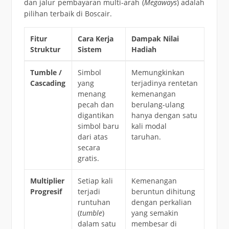
dan jalur pembayaran multi-arah (
Megaways
) adalah
pilihan terbaik di Boscair.
Fitur
Cara Kerja
Dampak Nilai
Struktur
Sistem
Hadiah
Tumble /
Simbol
Memungkinkan
Cascading
yang
terjadinya rentetan
menang
kemenangan
pecah dan
berulang-ulang
digantikan
hanya dengan satu
simbol baru
kali modal
dari atas
taruhan.
secara
gratis.
Multiplier
Setiap kali
Kemenangan
Progresif
terjadi
beruntun dihitung
runtuhan
dengan perkalian
(
tumble
)
yang semakin
dalam satu
membesar di