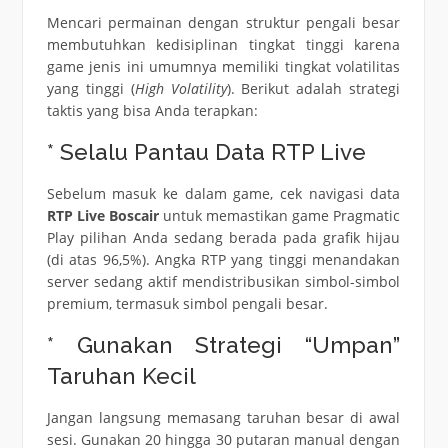
Mencari permainan dengan struktur pengali besar
membutuhkan kedisiplinan tingkat tinggi karena
game jenis ini umumnya memiliki tingkat volatilitas
yang tinggi (
High Volatility
). Berikut adalah strategi
taktis yang bisa Anda terapkan:
* Selalu Pantau Data RTP Live
Sebelum masuk ke dalam game, cek navigasi data
RTP Live Boscair
untuk memastikan game Pragmatic
Play pilihan Anda sedang berada pada grafik hijau
(di atas 96,5%). Angka RTP yang tinggi menandakan
server sedang aktif mendistribusikan simbol-simbol
premium, termasuk simbol pengali besar.
* Gunakan Strategi “Umpan”
Taruhan Kecil
Jangan langsung memasang taruhan besar di awal
sesi. Gunakan 20 hingga 30 putaran manual dengan