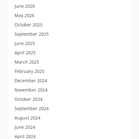
June 2026
May 2026
October 2025
September 2025
June 2025
April 2025
March 2025
February 2025
December 2024
November 2024
October 2024
September 2024
August 2024
June 2024
April 2024