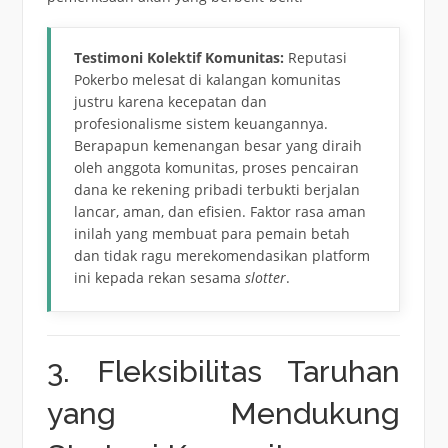
Testimoni Kolektif Komunitas:
Reputasi
Pokerbo melesat di kalangan komunitas
justru karena kecepatan dan
profesionalisme sistem keuangannya.
Berapapun kemenangan besar yang diraih
oleh anggota komunitas, proses pencairan
dana ke rekening pribadi terbukti berjalan
lancar, aman, dan efisien. Faktor rasa aman
inilah yang membuat para pemain betah
dan tidak ragu merekomendasikan platform
ini kepada rekan sesama
slotter
.
3. Fleksibilitas Taruhan
yang Mendukung