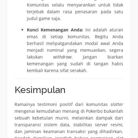
Komunitas selalu menyarankan untuk tidak
terjebak dalam rasa penasaran pada satu
judul game saja.
Kunci Kemenangan Anda:
Ini adalah aturan
emas di setiap komunitas. Begitu Anda
berhasil melipatgandakan modal awal Anda
menjadi nominal yang memuaskan, segera
lakukan
withdraw
. Jangan biarkan
kemenangan yang sudah di tangan habis
kembali karena sifat serakah.
Kesimpulan
Ramainya testimoni positif dari komunitas
slotter
mengenai kemudahan menang di Pokerbo bukanlah
sebuah kebetulan murni, melainkan dampak dari
transparansi sistem data, stabilitas server resmi,
dan jaminan keamanan transaksi yang dihadirkan.