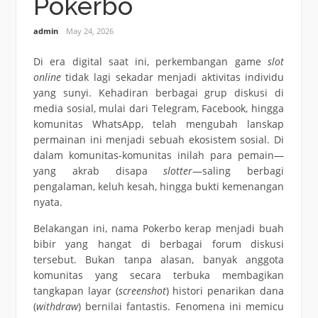
Pokerbo
admin
May 24, 2026
Di era digital saat ini, perkembangan game
slot
online
tidak lagi sekadar menjadi aktivitas individu
yang sunyi. Kehadiran berbagai grup diskusi di
media sosial, mulai dari Telegram, Facebook, hingga
komunitas WhatsApp, telah mengubah lanskap
permainan ini menjadi sebuah ekosistem sosial. Di
dalam komunitas-komunitas inilah para pemain—
yang akrab disapa
slotter
—saling berbagi
pengalaman, keluh kesah, hingga bukti kemenangan
nyata.
Belakangan ini, nama Pokerbo kerap menjadi buah
bibir yang hangat di berbagai forum diskusi
tersebut. Bukan tanpa alasan, banyak anggota
komunitas yang secara terbuka membagikan
tangkapan layar (
screenshot
) histori penarikan dana
(
withdraw
) bernilai fantastis. Fenomena ini memicu