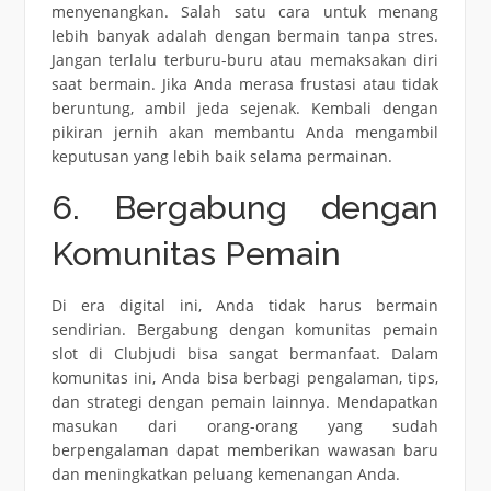
menyenangkan. Salah satu cara untuk menang
lebih banyak adalah dengan bermain tanpa stres.
Jangan terlalu terburu-buru atau memaksakan diri
saat bermain. Jika Anda merasa frustasi atau tidak
beruntung, ambil jeda sejenak. Kembali dengan
pikiran jernih akan membantu Anda mengambil
keputusan yang lebih baik selama permainan.
6. Bergabung dengan
Komunitas Pemain
Di era digital ini, Anda tidak harus bermain
sendirian. Bergabung dengan komunitas pemain
slot di Clubjudi bisa sangat bermanfaat. Dalam
komunitas ini, Anda bisa berbagi pengalaman, tips,
dan strategi dengan pemain lainnya. Mendapatkan
masukan dari orang-orang yang sudah
berpengalaman dapat memberikan wawasan baru
dan meningkatkan peluang kemenangan Anda.