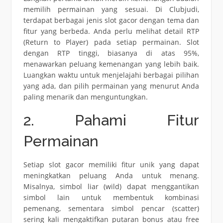
memilih permainan yang sesuai. Di Clubjudi,
terdapat berbagai jenis slot gacor dengan tema dan
fitur yang berbeda. Anda perlu melihat detail RTP
(Return to Player) pada setiap permainan. Slot
dengan RTP tinggi, biasanya di atas 95%,
menawarkan peluang kemenangan yang lebih baik.
Luangkan waktu untuk menjelajahi berbagai pilihan
yang ada, dan pilih permainan yang menurut Anda
paling menarik dan menguntungkan.
2. Pahami Fitur
Permainan
Setiap slot gacor memiliki fitur unik yang dapat
meningkatkan peluang Anda untuk menang.
Misalnya, simbol liar (wild) dapat menggantikan
simbol lain untuk membentuk kombinasi
pemenang, sementara simbol pencar (scatter)
sering kali mengaktifkan putaran bonus atau free