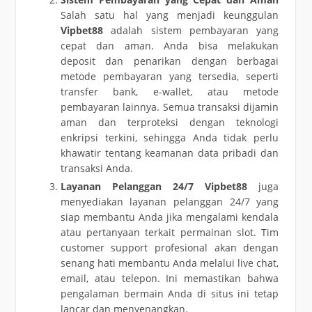
Salah satu hal yang menjadi keunggulan
Vipbet88
adalah sistem pembayaran yang
cepat dan aman. Anda bisa melakukan
deposit dan penarikan dengan berbagai
metode pembayaran yang tersedia, seperti
transfer bank, e-wallet, atau metode
pembayaran lainnya. Semua transaksi dijamin
aman dan terproteksi dengan teknologi
enkripsi terkini, sehingga Anda tidak perlu
khawatir tentang keamanan data pribadi dan
transaksi Anda.
Layanan Pelanggan 24/7
Vipbet88
juga
menyediakan layanan pelanggan 24/7 yang
siap membantu Anda jika mengalami kendala
atau pertanyaan terkait permainan slot. Tim
customer support profesional akan dengan
senang hati membantu Anda melalui live chat,
email, atau telepon. Ini memastikan bahwa
pengalaman bermain Anda di situs ini tetap
lancar dan menyenangkan.