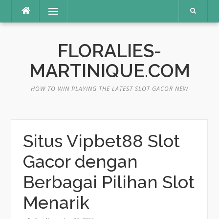
Skip
Menu
to
content
FLORALIES-
MARTINIQUE.COM
HOW TO WIN PLAYING THE LATEST SLOT GACOR NEW
Situs Vipbet88 Slot
Gacor dengan
Berbagai Pilihan Slot
Menarik