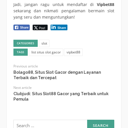
Jadi, jangan ragu untuk mendaftar di
Vipbet88
sekarang dan nikmati pengalaman bermain slot
yang seru dan menguntungkan!
Post
Share
Share
slot
CATEGORIES
list situs slot gacor
vipbet88
TAGS
Previous article
Bolago88, Situs Slot Gacor dengan Layanan
Terbaik dan Tercepat
Next article
Clubjudi: Situs Slot88 Gacor yang Terbaik untuk
Pemula
Search
for: