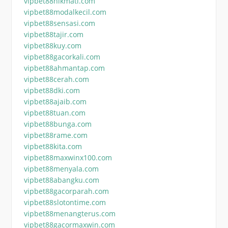
vipbet88nikmati.com
vipbet88modalkecil.com
vipbet88sensasi.com
vipbet88tajir.com
vipbet88kuy.com
vipbet88gacorkali.com
vipbet88ahmantap.com
vipbet88cerah.com
vipbet88dki.com
vipbet88ajaib.com
vipbet88tuan.com
vipbet88bunga.com
vipbet88rame.com
vipbet88kita.com
vipbet88maxwinx100.com
vipbet88menyala.com
vipbet88abangku.com
vipbet88gacorparah.com
vipbet88slotontime.com
vipbet88menangterus.com
vipbet88gacormaxwin.com