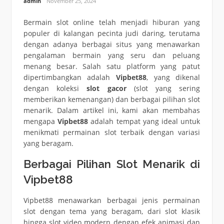
admin
November 25, 2024
Bermain slot online telah menjadi hiburan yang
populer di kalangan pecinta judi daring, terutama
dengan adanya berbagai situs yang menawarkan
pengalaman bermain yang seru dan peluang
menang besar. Salah satu platform yang patut
dipertimbangkan adalah
Vipbet88
, yang dikenal
dengan koleksi
slot gacor
(slot yang sering
memberikan kemenangan) dan berbagai pilihan slot
menarik. Dalam artikel ini, kami akan membahas
mengapa
Vipbet88
adalah tempat yang ideal untuk
menikmati permainan slot terbaik dengan variasi
yang beragam.
Berbagai Pilihan Slot Menarik di
Vipbet88
Vipbet88 menawarkan berbagai jenis permainan
slot dengan tema yang beragam, dari slot klasik
hingga slot video modern dengan efek animasi dan