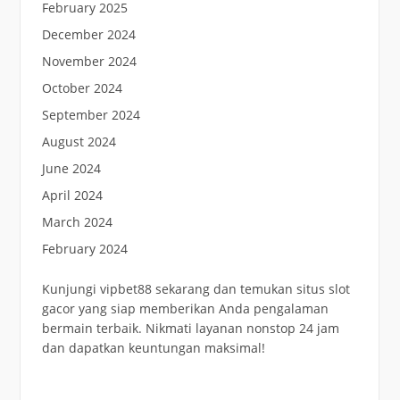
February 2025
December 2024
November 2024
October 2024
September 2024
August 2024
June 2024
April 2024
March 2024
February 2024
Kunjungi vipbet88 sekarang dan temukan
situs slot
gacor
yang siap memberikan Anda pengalaman
bermain terbaik. Nikmati layanan nonstop 24 jam
dan dapatkan keuntungan maksimal!