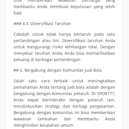
bisa memberikan wawasan berharga yang
membantu Anda membuat keputusan yang lebih
baik.
### 4.3. Diversifikasi Taruhan
Cobalah untuk tidak hanya bertaruh pada satu
pertandingan atau tim. Diversifikasi taruhan Anda
untuk mengurangi risiko kehilangan total. Dengan
menyebar taruhan Anda, Anda bisa memanfaatkan
peluang di berbagai pertandingan.
## 5. Bergabung dengan Komunitas Judi Bola
Salah satu cara terbaik untuk meningkatkan
pemahaman Anda tentang judi bola adalah dengan
bergabung dengan komunitas petaruh. Di SPORT77,
Anda dapat berinteraksi dengan petaruh lain,
mendiskusikan strategi, dan berbagi pengalaman.
Bergabung dengan komunitas ini bisa memberikan
wawasan tambahan dan membantu Anda
menghindari kesalahan umum.