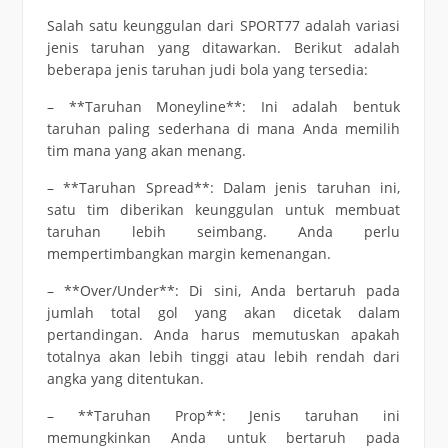
Salah satu keunggulan dari SPORT77 adalah variasi
jenis taruhan yang ditawarkan. Berikut adalah
beberapa jenis taruhan judi bola yang tersedia:
– **Taruhan Moneyline**: Ini adalah bentuk
taruhan paling sederhana di mana Anda memilih
tim mana yang akan menang.
– **Taruhan Spread**: Dalam jenis taruhan ini,
satu tim diberikan keunggulan untuk membuat
taruhan lebih seimbang. Anda perlu
mempertimbangkan margin kemenangan.
– **Over/Under**: Di sini, Anda bertaruh pada
jumlah total gol yang akan dicetak dalam
pertandingan. Anda harus memutuskan apakah
totalnya akan lebih tinggi atau lebih rendah dari
angka yang ditentukan.
– **Taruhan Prop**: Jenis taruhan ini
memungkinkan Anda untuk bertaruh pada