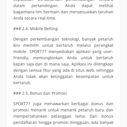
dalam pertandingan. Anda dapat melihat
bagaimana tim bermain dan menyesuaikan taruhan
Anda secara real-time.
### 2.4. Mobile Betting
Dengan perkembangan teknologi, banyak petaruh
kini memilih untuk bertaruh melalui perangkat
mobile. SPORT77 menyediakan aplikasi yang user-
friendly, memungkinkan Anda untuk bertaruh
kapan saja dan di mana saja. Aplikasi ini dilengkapi
dengan semua fitur yang ada di situs web, sehingga
Anda tidak akan ketinggalan kesempatan untuk
bertaruh.
### 2.5. Bonus dan Promosi
SPORT77 juga menawarkan berbagai bonus dan
promosi menarik untuk menarik petaruh baru dan
mempertahankan pelanggan lama. Dari bonus
pendaftaran hingga promosi mingguan, ada banyak