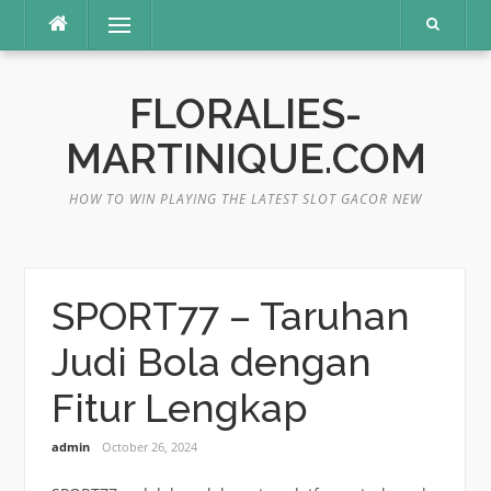
Skip
Menu
to
content
FLORALIES-
MARTINIQUE.COM
HOW TO WIN PLAYING THE LATEST SLOT GACOR NEW
SPORT77 – Taruhan
Judi Bola dengan
Fitur Lengkap
admin
October 26, 2024