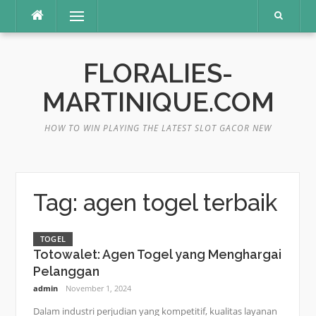
Skip
Menu
to
content
FLORALIES-
MARTINIQUE.COM
HOW TO WIN PLAYING THE LATEST SLOT GACOR NEW
Tag:
agen togel terbaik
TOGEL
Totowalet: Agen Togel yang Menghargai
Pelanggan
admin
November 1, 2024
Dalam industri perjudian yang kompetitif, kualitas layanan