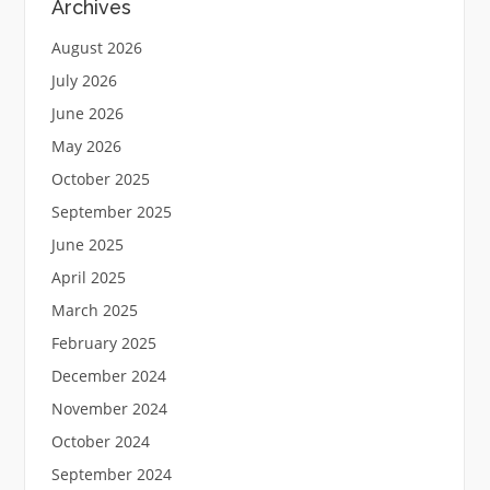
Archives
August 2026
July 2026
June 2026
May 2026
October 2025
September 2025
June 2025
April 2025
March 2025
February 2025
December 2024
November 2024
October 2024
September 2024