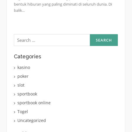
bentuk hiburan yang paling diminati di seluruh dunia. Di
balik...
Search
for:
Categories
kasino
poker
slot
sportbook
sportbook online
Togel
Uncategorized