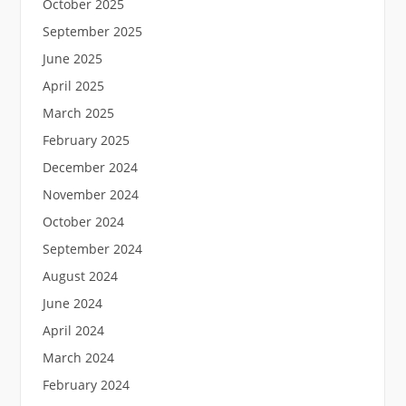
October 2025
September 2025
June 2025
April 2025
March 2025
February 2025
December 2024
November 2024
October 2024
September 2024
August 2024
June 2024
April 2024
March 2024
February 2024