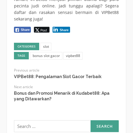
pecinta judi online. Jadi tunggu apalagi? Segera
daftar dan rasakan sensasi bermain di VIPBet88
sekarang juga!
Post
Share
Share
slot
CATEGORIES
bonus slot gacor
vipbet88
TAGS
Previous article
VIPBet88: Pengalaman Slot Gacor Terbaik
Next article
Bonus dan Promosi Menarik di Kudabet88: Apa
yang Ditawarkan?
Search
for: