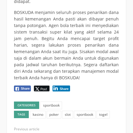
didapat.
BOSKUDA menjamin seluruh proses penarikan dana
hasil kemenangan Anda pasti akan dibayar penuh
tanpa potongan. Agen bola terbaik ini menyediakan
sistem transaksi super kilat yang aktif selama 24
jam penuh. Begitu Anda mencapai target profit
harian, segera lakukan proses penarikan dana
kemenangan Anda saat itu juga. Sisakan modal awal
saja di dalam akun bermain Anda untuk digunakan
pada jadwal taruhan berikutnya. Segera daftarkan
diri Anda sekarang dan terapkan manajemen modal
terbaik Anda hanya di BOSKUDA!
Post
Share
Share
sportbook
CATEGORIES
kasino
poker
slot
sportbook
togel
TAGS
Previous article