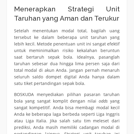
Menerapkan Strategi Unit
Taruhan yang Aman dan Terukur
Setelah menentukan modal total, bagilah uang
tersebut ke dalam beberapa unit taruhan yang
lebih kecil. Metode penentuan unit ini sangat efektif
untuk meminimalkan risiko kekalahan beruntun
saat bertaruh sepak bola. Idealnya, pasanglah
taruhan sebesar dua hingga lima persen saja dari
total modal di akun Anda. Jangan pernah menaruh
seluruh saldo dompet digital Anda hanya dalam
satu tiket pertandingan sepak bola.
BOSKUDA menyediakan pilihan pasaran taruhan
bola yang sangat komplit dengan nilai
odds
yang
sangat kompetitif. Anda bisa membagi modal kecil
Anda ke beberapa laga berbeda seperti Liga Inggris
atau Liga Italia. Jika salah satu tim meleset dari
prediksi, Anda masih memiliki cadangan modal di
pertandingan lainnya. Strategi unit taruhan ini