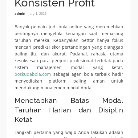
Konsisten Profit
admin
July 1, 2026
Banyak pemain judi bola online yang meremehkan
pentingnya mengelola keuangan saat memasang
taruhan mereka. Kebanyakan bettor hanya fokus
mencari prediksi skor pertandingan yang dianggap
paling jitu dan akurat. Padahal, rahasia utama
kesuksesan para penjudi profesional terletak pada
sistem manajemen modal yang ketat.
boskudabola.com
sebagai agen bola terbaik hadir
menyediakan platform paling aman untuk
mendukung manajemen modal Anda.
Menetapkan Batas Modal
Taruhan Harian dan Disiplin
Ketat
Langkah pertama yang wajib Anda lakukan adalah