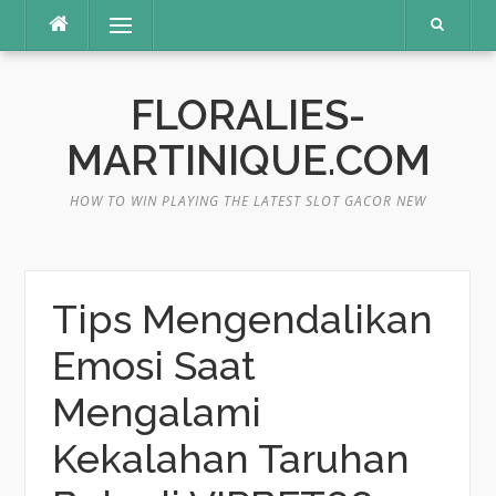
Skip
Menu
to
content
FLORALIES-
MARTINIQUE.COM
HOW TO WIN PLAYING THE LATEST SLOT GACOR NEW
Tips Mengendalikan
Emosi Saat
Mengalami
Kekalahan Taruhan